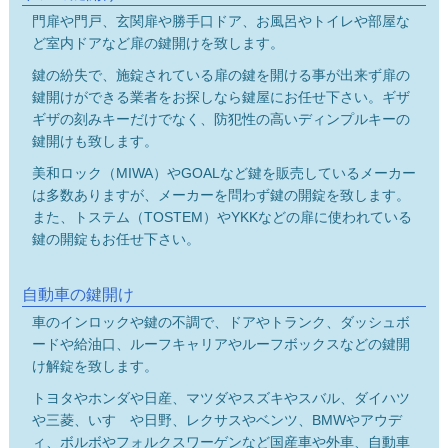
門扉や門戸、玄関扉や勝手口ドア、お風呂やトイレや部屋な
ど室内ドアなど扉の鍵開けを致します。
鍵の紛失で、施錠されている扉の鍵を開ける事が出来ず扉の
鍵開けができる業者をお探しなら鍵屋にお任せ下さい。ギザ
ギザの刻みキーだけでなく、防犯性の高いディンプルキーの
鍵開けも致します。
美和ロック（MIWA）やGOALなど鍵を販売しているメーカー
は多数ありますが、メーカーを問わず鍵の開錠を致します。
また、トステム（TOSTEM）やYKKなどの扉に使われている
鍵の開錠もお任せ下さい。
自動車の鍵開け
車のインロックや鍵の不調で、ドアやトランク、ダッシュボ
ードや給油口、ルーフキャリアやルーフボックスなどの鍵開
け解錠を致します。
トヨタやホンダや日産、マツダやスズキやスバル、ダイハツ
や三菱、いすゞや日野、レクサスやベンツ、BMWやアウデ
ィ、ボルボやフォルクスワーゲンなど国産車や外車、自動車