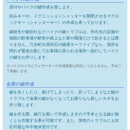
原付やバイクの鍵作成を致します。
刻みキーや、イグニッションシャッターを開閉させるマグロ
ックキー（シャッターキー）の作成も承っております。
鍵紛失や鍵折れなどバイクの鍵トラブルは、外出先の店舗や
病院の駐車場や駅前や路上など家や職場だけで起きるとは限
りません。穴水町出張対応の鍵屋キーファイブなら、場所を
問わず緊急出動してお客様の居られる場所へ急行してバイク
の鍵をお作りします。
※バイクのイモビライザーキーの作成複製は対応しておりません。予めご
了承願います。
金庫の鍵作成
鍵を失くしたり、曲げてしまったり、折ってしまうなど鍵の
トラブルで金庫の鍵がなくなってお困りなら新しいカギをお
作り致します。
鍵を作る際、鍵穴を覗いて作成しますので手本となる鍵が無
くとも作製する事が可能です。また、突然のトラブルにも対
応可能な年中無休受付です。