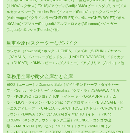
(HINO) ⁄ レクサス(LEXUS) ⁄ アウディ(Audi) ⁄ BMW(ビーエムダブリュー) ⁄ メ
ルセデスベンツ(Mercedes-Benz) ⁄ フォード(Ford) ⁄ フォルクスワーゲン
(Volkswagen) ⁄ クライスラー(CHRYSLER) ⁄ シボレー(CHEVROLET) ⁄ ボル
ボ(Volvo) ⁄ プジョー(Peugeot) ⁄ アルファロメオ(Alfaromeo) ⁄ ジャガー
(Jaguar) ⁄ ポルシェ(Porsche) ⁄ 他
単車や原付スクーターなどバイク
カワサキ（Kawasaki) ⁄ ホンダ（HONDA） ⁄ スズキ（SUZUKI） ⁄ ヤマハ
（YAMAHA） ⁄ ハーレーダビッドソン（HARLEY-DAVIDSON） ⁄ ドゥカテ
ィ（DUCATI） ⁄ BMW（ビーエムダブリュー） ⁄ アプリリア（aprilia） ⁄ 他
業務用金庫や耐火金庫など金庫
EIKO（エーコー） ⁄ Diamond Safe（ダイヤモンドセーフ・ダイヤセー
フ） ⁄ Sentry（セントリー） ⁄ Kumahira（クマヒラ） ⁄ SAGAWA（サガ
ワ） ⁄ KOKUYO（コクヨ） ⁄ ITOKI（イトーキ） ⁄ OKAMURA（オカム
ラ） ⁄ LION（ライオン） ⁄ Diplomat（ディプロマット） ⁄ B.S.D SAFE（ビ
ーエスディセーフ） ⁄ CARL(カール) ⁄ CHITOSE（チトセ） ⁄ CROWN（ク
ラウン） ⁄ DAIWA（ダイワ) ⁄ DAIYA(ダイヤ) ⁄ ITO（イトー） ⁄ King
CROWN（キングクラウン・キング工業） ⁄ KONGO（コンゴウ/金
剛） ⁄ MARUZEN（マルゼン） ⁄ MIKUNI（ミクニ） ⁄ MINORI(ミノ
リ） ⁄ ROYAL（ロイヤル） ⁄ ROYAL SAFE（ロイヤルセーフ） ⁄ SANKYO