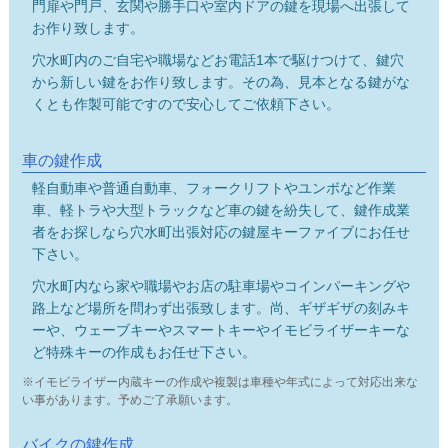
門扉や門戸、玄関や勝手口や室内ドアの鍵を現場へ出張して
お作り致します。
穴水町内のご自宅や職場などお電話1本で駆けつけて、鍵穴
から新しい鍵をお作り致します。その為、見本となる鍵がな
くとも作製可能ですので安心してご依頼下さい。
車の鍵作成
軽自動車や普通自動車、フォークリフトやユンボなど作業
車、軽トラや大型トラックなど車の鍵を紛失して、鍵作成業
者をお探しなら穴水町出張対応の鍵屋キーファイブにお任せ
下さい。
穴水町内なら家や職場やお店の駐車場やコインパーキングや
路上など場所を問わず出張致します。尚、ギザギザの刻みキ
ーや、ウェーブキーやスマートキーやイモビライザーキーな
ど特殊キーの作成もお任せ下さい。
※イモビライザー内蔵キーの作成や複製は車種や年式によって対応出来な
い事があります。予めご了承願います。
バイクの鍵作成