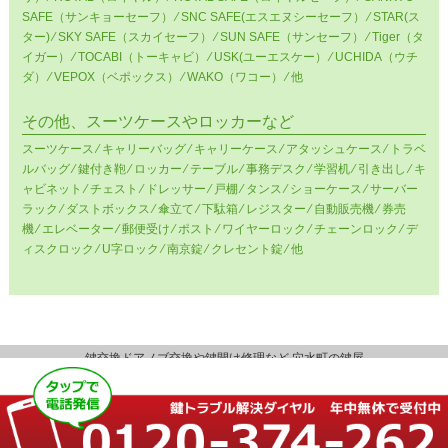
SAFE（サンキョーセーフ） ⁄ SNC SAFE(エスエヌシーセーフ） ⁄ STAR(ス
ター) ⁄ SKY SAFE（スカイセーフ） ⁄ SUN SAFE（サンセーフ） ⁄ Tiger（タ
イガー） ⁄ TOCABI（トーキャビ） ⁄ USK(ユーエスケー） ⁄ UCHIDA（ウチ
ダ） ⁄ VEPOX（ベポックス） ⁄ WAKO（ワコー） ⁄ 他
その他、スーツケースやロッカーなど
スーツケース ⁄ キャリーバッグ ⁄ キャリーケース ⁄ アタッシュケース ⁄ トラベ
ルバッグ ⁄ 鍵付き鞄 ⁄ ロッカー ⁄ テーブル ⁄ 事務デスク ⁄ 学習机 ⁄ 引き出し ⁄ キ
ャビネット ⁄ チェスト ⁄ ドレッサー ⁄ 戸棚 ⁄ タンス ⁄ ショーケース ⁄ サーバー
ラック ⁄ ダストボックス ⁄ 傘立て ⁄ 下駄箱 ⁄ レジスター ⁄ 自動販売機 ⁄ 券売
機 ⁄ エレベーター ⁄ 郵便受け ⁄ ポスト ⁄ ワイヤーロック ⁄ チェーンロック ⁄ デ
ィスクロック ⁄ U字ロック ⁄ 南京錠 ⁄ クレセント錠 ⁄ 他
鍵交換ドアノブ交換や鍵開け修理など 穴水町の鍵屋
Copyright ©
鍵屋キーファイブ
. All Rights Reserved.