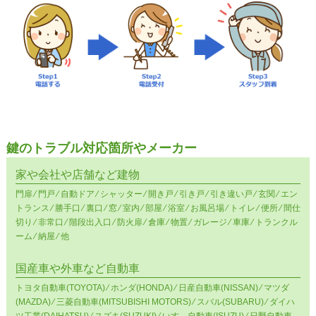
鍵のトラブル対応箇所やメーカー
家や会社や店舗など建物
門扉 ⁄ 門戸 ⁄ 自動ドア ⁄ シャッター ⁄ 開き戸 ⁄ 引き戸 ⁄ 引き違い戸 ⁄ 玄関 ⁄ エン
トランス ⁄ 勝手口 ⁄ 裏口 ⁄ 窓 ⁄ 室内 ⁄ 部屋 ⁄ 浴室 ⁄ お風呂場 ⁄ トイレ ⁄ 便所 ⁄ 間仕
切り ⁄ 非常口 ⁄ 階段出入口 ⁄ 防火扉 ⁄ 倉庫 ⁄ 物置 ⁄ ガレージ ⁄ 車庫 ⁄ トランクル
ーム ⁄ 納屋 ⁄ 他
国産車や外車など自動車
トヨタ自動車(TOYOTA) ⁄ ホンダ(HONDA) ⁄ 日産自動車(NISSAN) ⁄ マツダ
(MAZDA) ⁄ 三菱自動車(MITSUBISHI MOTORS) ⁄ スバル(SUBARU) ⁄ ダイハ
ツ工業(DAIHATSU) ⁄ スズキ(SUZUKI) ⁄ いすゞ自動車(ISUZU) ⁄ 日野自動車