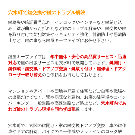
穴水町で鍵交換や鍵のトラブル解決
鍵紛失や暗証番号忘れ、インロックやインキーなど鍵閉じ込
み、鍵が曲がった折れたなど鍵のトラブル解決や、鍵交換や鍵
を取り付けて防犯対策やセキュリティ強化、徘徊防止や悪戯防
止など、鍵の事なら鍵屋キーファイブにお任せ下さい。
鍵屋キーファイブは、
年中無休・安心の高品質サービス・迅速
対応
で鍵の出張サービスを穴水町で展開しています。
鍵開け・
鍵作成・鍵交換・ドアノブ交換・鍵取り付け・鍵修理・ドアク
ローザー取り替え
のご依頼をお待ちしております。
マンションやアパートや団地や戸建て住宅などご自宅や職場へ
の出張だけでなく、駅や病院など建物、お店の駐車場やコイン
パーキング、一般道路や高速道路など路上など、
穴水町内であ
れば鍵のトラブル現場を問わず出張
致します。
穴水町で、玄関の鍵開け・家の鍵交換ドアノブ交換、車の鍵作
成やドアの解錠、バイクのキー作成やメットインのロック解